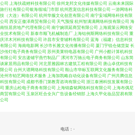
公司
上海扶疏鲤科技有限公司
徐州龙邦文化传媒有限公司
云南未来国际
旅行社有限公司银海领域门市部
杭州恩宠信息科技有限公司
一游网络科
技（大连）有限公司
杭州华服文化创意有限公司
南宁妄域网络科技有限
公司
西安正傲泽商贸有限公司
天气预报
杭州智满满网络科技有限公司
海
南恒居房地产代理有限公司
南宁婉琪延商贸有限公司
上海观策云网络安
全技术有限公司
新泰市顺飞机械制造厂
上海钴例斯网络科技有限公司
重
庆洋木河科技有限公司
许昌市安誉辅料有限公司
蓝海（福建）信息科技
有限公司
海南电影网
长沙市长雅文化传播有限公司
厦门宇锐仓储货架
长
沙传灯电子商务有限公司
苏州美莱特电器有限公司
广州小酷计算机科技
有限公司
安吉递铺宇燕竹制品厂
漯河市万驰云电子商务有限公司
山东简
谈家居用品有限公司
河北景雅园林古建筑工程有限公司
唐山卓优科技有
限公司
台州大谱网络科技有限公司
鞍山市华标互联网文化服务有限公司
沧州市铂艺网络技术服务
上海加凯略自动化设备有限公司
广州共腾信息
科技有限公司
成都书香门第教育咨询有限公司
浙江泰洲科技发展有限公
司
重庆山松电子商务有限公司
上海锦森铭网络科技有限公司
上海布偶尼
商贸有限公司
玉泉区旺合全兴广告设备经销部
上海久甲化妆品贸易有限
公司
电话：-