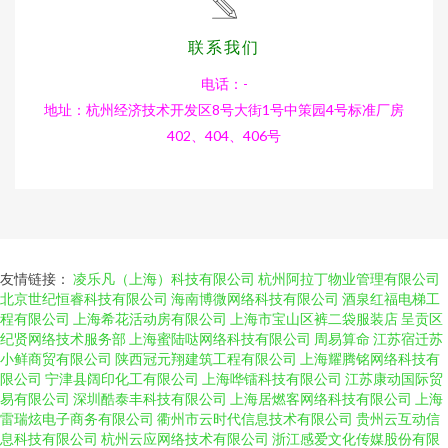
联系我们
电话：-
地址：杭州经济技术开发区8号大街1号中策园4号标准厂房
402、404、406号
友情链接：
凌乐凡（上海）科技有限公司
杭州阿拉丁物业管理有限公司
北京世纪恒睿科技有限公司
海南博微网络科技有限公司
酒泉红福电梯工
程有限公司
上海希花活动房有限公司
上海市宝山区裤二袋服装店
呈贡区
纪贤网络技术服务部
上海蜜陆哒网络科技有限公司
周易算命
江苏宿迁苏
小鲜商贸有限公司
陕西冠元翔建筑工程有限公司
上海耀腾铭网络科技有
限公司
宁津县阔印化工有限公司
上海哗镭科技有限公司
江苏康动国际贸
易有限公司
深圳酷泰丰科技有限公司
上海居燃客网络科技有限公司
上海
雷瑞炫电子商务有限公司
衢州市云时代信息技术有限公司
贵州云互动信
息科技有限公司
杭州云应网络技术有限公司
浙江感爱文化传媒股份有限