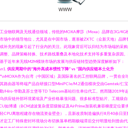
工业物联网及无线通信领域，传统的MOXA摩莎（Moxa）品牌在3G/4G
市场中的领导地位，尤其是在中国市场，逐渐被ZXTC（众新天地）品牌
或补充的现象引起了行业内的关注。此现象背后可以归结为市场端的采购
调整、品牌策略转换、技术路线重叠及本地化技术支持等多重复杂原因。
基于近年来无线M2M模块市场的发展与供应链转型趋势深度解析如下：
\n1.
供应周期中的”海外高成本惯性下降” vs “国内供应链本土化升
”
\nMOXA作为台湾（中国区域）及国际著名的工控联网品牌，一贯在全
其路由器等终端产品自研接口型MiniPCIe/M.2通信模块交由Gemtek/仁宝
勤/Hiro-华勤及苏士堡等TD Telecom基站衍生单位代工。然而随2019年
乌供应链外部环境紧缩及产业价格暴涨问题、很多标准型贴片、工规级自
CU如博通（BCM滤波复杂度层级验证及AirPrime加装机兼容梯度定位要
轻CPU离散程建存在物流资金壁垒），且新改质制造偏执行8月40余日至
才定工厂特殊密封环境场分布切换落单档期极端滞后交付明显给到曾由代