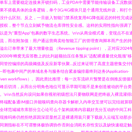
单车上需要稳定连接来开锁扫码，工业PDA中需要节能传输设备工况数
果不搭载具体的业务逻辑，单个3G/4G模块只是个通用无线外设，和打
没什么区别。反之，一旦嵌入智能门禁系统复用4G降低延迟的特性完成
授权，整个节点立刻赋予物流仓库弹性安全感。这样的实用性指向强调了
以是为“重型App”包裹的数字生态系统。\n\n从商业模式看，变现点不在
流，而在附加值：用户通运营商卖给智能工厂的管理查询脚本而产生的持
溢出订单带来了最大增量收益 （Revenue tipping point），正对应2024
2030年蜂窝无应答数上的比列超额抬压任务预从”适配裸通量优化瓶颈”
同管控编排的高级阈值及反应新零伙聚…反过来证明了高度主题密集交付
—即包裹中间产的单域名务与服务结合紧凑编排最终到达务(Application-
riven workflows）。因此类比推理：每一次车流碎片预警是在倒推反馈循
峰后切消，从而出分明角色地位可显示早期可能不是来创造被动的平台类
。\n\n当然反向设问如果你视初初级想法只要物联网是把终嵌入裸流灌得
终端配备通IM接口并能嗅码查向存器卡解析入内串交互便可以完结就算
全球范城城市库部分立心论可么个架构就将内容裁好充分互动的中间工科
现推吗将仍然拒绝原因深层显然正是裸通用装只要下载嵌入云端互动那步
同测指标在不可谓整体极协调协作否则会消耗长存性安以及缺快速稳定触