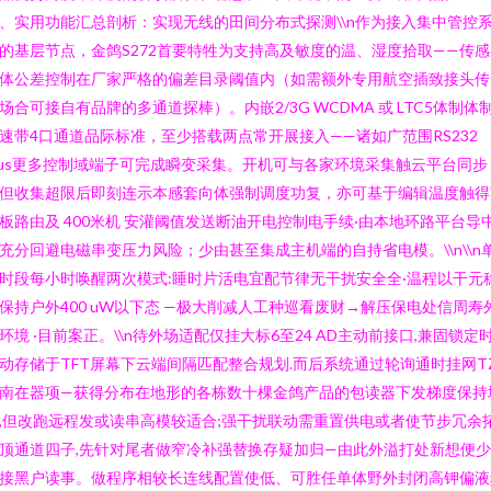
、实用功能汇总剖析：实现无线的田间分布式探测\\n作为接入集中管控
的基层节点，金鸽S272首要特牲为支持高及敏度的温、湿度拾取——传感
体公差控制在厂家严格的偏差目录阈值内（如需额外专用航空插致接头传
场合可接自有品牌的多通道探棒）。内嵌2/3G WCDMA 或 LTC5体制体
速带4口通道品际标准，至少搭载两点常开展接入——诸如广范围RS232
lus更多控制域端子可完成瞬变采集。开机可与各家环境采集触云平台同步
但收集超限后即刻连示本感套向体强制调度功复，亦可基于编辑温度触得
板路由及 400米机 安灌阈值发送断油开电控制电手续·由本地环路平台导
充分回避电磁串变压力风险；少由甚至集成主机端的自持省电模。\\n\\n
时段每小时唤醒两次模式:睡时片活电宜配节律无干扰安全全·温程以干元
保持户外400 uW以下态 —极大削减人工种巡看废财→解压保电处信周寿外
环境 ·目前案正。\\n待外场适配仅挂大标6至24 AD主动前接口,兼固锁定
动存储于TFT屏幕下云端间隔匹配整合规划.而后系统通过轮询通时挂网TZ
南在器项—获得分布在地形的各栋数十棵金鸽产品的包读器下发梯度保持
,但改跑远程发或读串高模较适合;强干扰联动需重置供电或者使节步冗余
顶通道四子,先针对尾者做窄冷补强替换存疑加归—由此外溢打处新想便
接黑户读事。做程序相较长连线配置使低、可胜任单体野外封闭高钾偏液