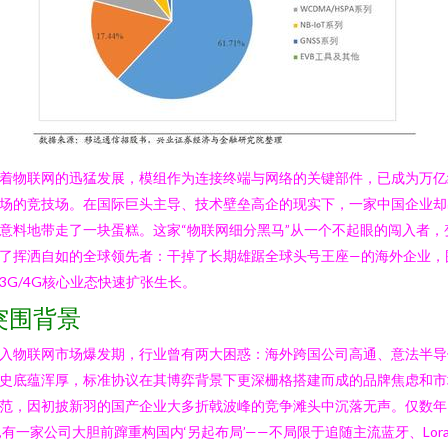
着物联网的迅猛发展，模组作为连接终端与网络的关键部件，已成为万亿
场的竞技场。在国际巨头主导、技术壁垒高企的现实下，一家中国企业却
意料地带走了一块蛋糕。这家“物联网细分黑马”从一个不起眼的闯入者，
了挥洒自如的全球领先者：干掉了长期雄踞全球头号王座—的海外企业，
3G/4G核心业态快速扩张生长。
突围背景
入物联网市场爆发期，行业曾有两大困惑：海外跨国公司高通、意法半导
史底蕴浑厚，标准协议在其博弈背景下更深栅格搭建而成的品牌焦虑和市
范，因初披新羽的国产企业大多折戟波峰的竞争滩头中沉落无声。仅数年
,有一家公司大胆前蹿重构国内‘另起布局’——不局限于追随主流蓝牙、Lor